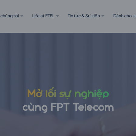
 chúng tôi
Life at FTEL
Tin tức & Sự kiện
Dành cho si
Mở lối sự nghiệp
cùng FPT Telecom