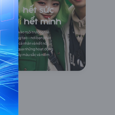
Làm
hết sức
Chơi
hết mình
Hòa mình vào môi trường trẻ
trung, sáng tạo – nơi bạn phát
huy giá trị cá nhân và kết nối
đồng đội qua những hoạt động
văn hóa đầy màu sắc và niềm
vui.