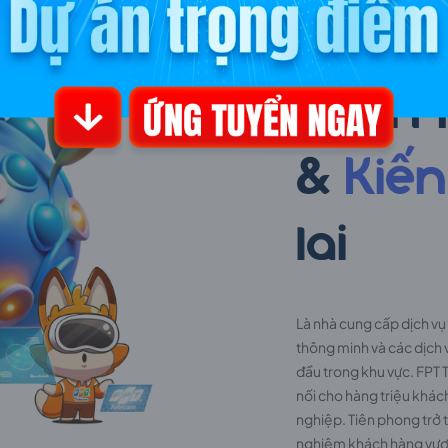
FPT Telec
Hành t
&
Kiến
lai
Là nhà cung cấp dịch vụ 
thông minh và các dịch 
đầu trong khu vực. FPT
nối cho hàng triệu khác
nghiệp. Tiên phong trở 
nghiệm khách hàng vượt t