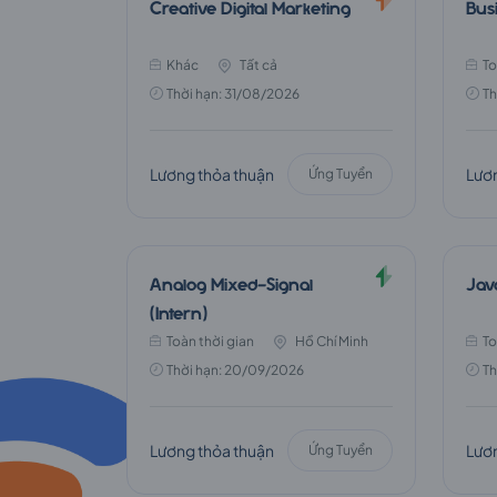
FPT
Creative Digital Marketing
Busi
Khác
Tất cả
To
Telecom
Thời hạn: 31/08/2026
Th
Lương thỏa thuận
Lươn
Ứng Tuyển
Analog Mixed-Signal
Jav
(Intern)
Toàn thời gian
Hồ Chí Minh
To
Thời hạn: 20/09/2026
Th
Lương thỏa thuận
Lươn
Ứng Tuyển