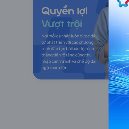
Quyền lợi
Vượt trội
Nơi mỗi cá nhân luôn được đầu
tư phát triển với các chương
trình đào tạo bài bản, lộ trình
thăng tiến rõ ràng cùng thu
nhập cạnh tranh và chế độ đãi
ngộ toàn diện.