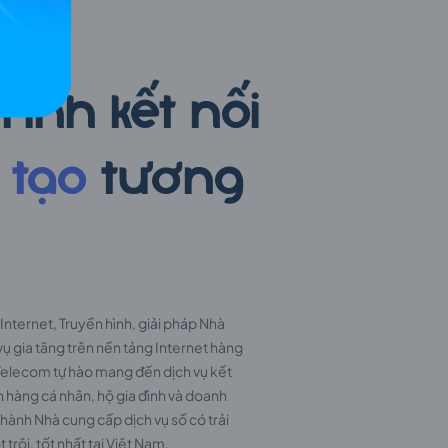
om
rình kết nối
 tạo
tương
Internet, Truyền hình, giải pháp Nhà
vụ gia tăng trên nền tảng Internet hàng
 Telecom tự hào mang đến dịch vụ kết
h hàng cá nhân, hộ gia đình và doanh
thành Nhà cung cấp dịch vụ số có trải
rội, tốt nhất tại Việt Nam.