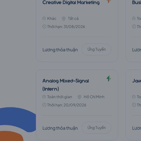
FPT
Creative Digital Marketing
Busi
Khác
Tất cả
To
Telecom
Thời hạn: 31/08/2026
Th
Lương thỏa thuận
Lươn
Ứng Tuyển
Analog Mixed-Signal
Jav
(Intern)
Toàn thời gian
Hồ Chí Minh
To
Thời hạn: 20/09/2026
Th
Lương thỏa thuận
Lươn
Ứng Tuyển