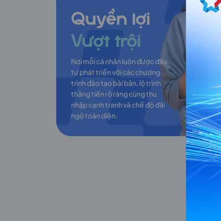
Quyền lợi
Vượt trội
Nơi mỗi cá nhân luôn được đầu
tư phát triển với các chương
trình đào tạo bài bản, lộ trình
thăng tiến rõ ràng cùng thu
nhập cạnh tranh và chế độ đãi
ngộ toàn diện.