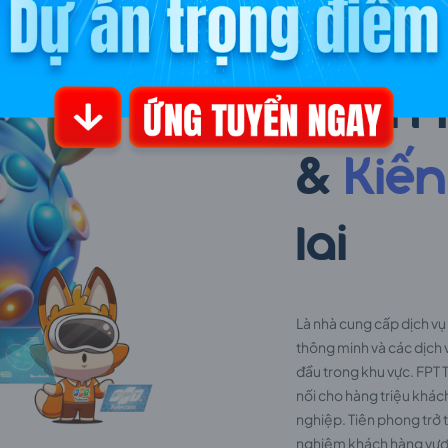
FPT Telec
Hành t
&
Kiến
lai
Là nhà cung cấp dịch vụ 
thông minh và các dịch 
đầu trong khu vực. FPT
nối cho hàng triệu khác
nghiệp. Tiên phong trở 
nghiệm khách hàng vượt t