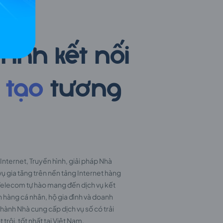
om
rình kết nối
 tạo
tương
Internet, Truyền hình, giải pháp Nhà
vụ gia tăng trên nền tảng Internet hàng
 Telecom tự hào mang đến dịch vụ kết
h hàng cá nhân, hộ gia đình và doanh
thành Nhà cung cấp dịch vụ số có trải
rội, tốt nhất tại Việt Nam.