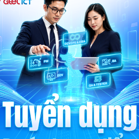
Công nghệ
Tiên phong
Gia nhập hệ sinh thái công nghệ
hiện đại, nơi bạn được làm việc
với những giải pháp tiên tiến và
cùng kiến tạo nên hành trình kết
nối không giới hạn.