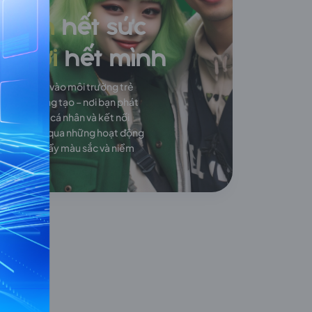
Làm
hết sức
Chơi
hết mình
Hòa mình vào môi trường trẻ
trung, sáng tạo – nơi bạn phát
huy giá trị cá nhân và kết nối
đồng đội qua những hoạt động
văn hóa đầy màu sắc và niềm
vui.