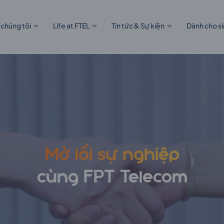
 chúng tôi
Life at FTEL
Tin tức & Sự kiện
Dành cho si
Mở lối sự nghiệp
cùng FPT Telecom