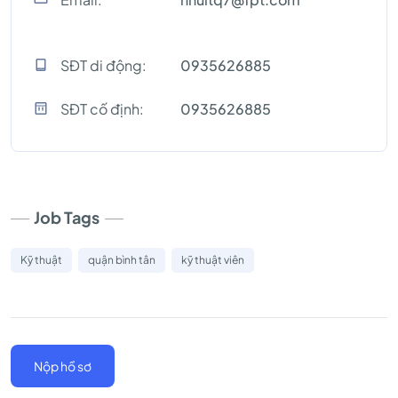
SĐT di động:
0935626885
SĐT cố định:
0935626885
Job Tags
Kỹ thuật
quận bình tân
kỹ thuật viên
Nộp hồ sơ