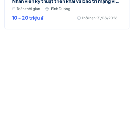
Nhân viên kỹ thuật triển khai và bảo trì mạng viễn thông (Bình Dương)
Toàn thời gian
Bình Dương
10 - 20 triệu ₫
Thời hạn: 31/08/2026
Việc làm Hot
Account Manager (D7 - HCM)
Toàn thời gian
Hồ Chí Minh
Thời hạn: 31/08/2026
Lương thỏa thuận
Ứng Tuyển