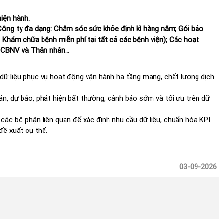
g hiện hành.
 Công ty đa dạng: Chăm sóc sức khỏe định kì hàng năm; Gói bảo
 Khám chữa bệnh miễn phí tại tất cả các bệnh viện); Các hoạt
ần CBNV và Thân nhân...
h dữ liệu phục vụ hoạt động vận hành hạ tầng mạng, chất lượng dịch
án, dự báo, phát hiện bất thường, cảnh báo sớm và tối ưu trên dữ
à các bộ phận liên quan để xác định nhu cầu dữ liệu, chuẩn hóa KPI
đề xuất cụ thể.
03-09-2026