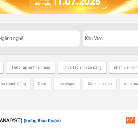
Thực tập sinh tài năng
Thực tập sinh tài năng
nhân viên kin
óc khách hàng
Data
developer
Giao dịch viên
data an
 ANALYST)
(lương thỏa thuận)