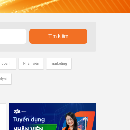
Tìm kiếm
h doanh
Nhân viên
marketing
alyst