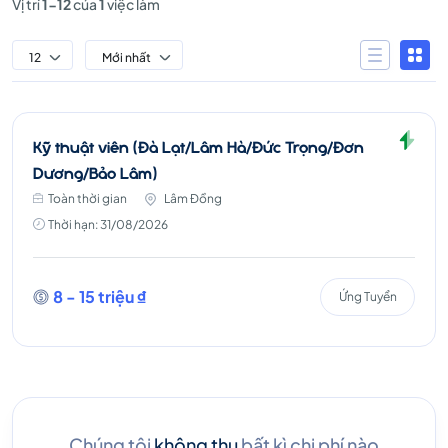
Vị trí
1-12
của
1
việc làm
12
Mới nhất
Kỹ thuật viên (Đà Lạt/Lâm Hà/Đức Trọng/Đơn
Dương/Bảo Lâm)
Toàn thời gian
Lâm Đồng
Thời hạn: 31/08/2026
8 - 15 triệu ₫
Ứng Tuyển
Chúng tôi
không thu
bất kì chi phí nào