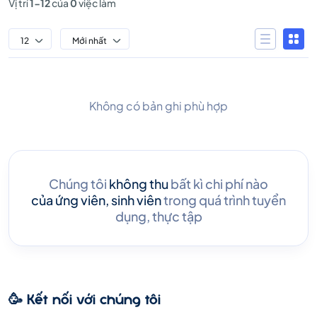
Vị trí
1-12
của
0
việc làm
12
Mới nhất
Không có bản ghi phù hợp
Chúng tôi
không thu
bất kì chi phí nào
của ứng viên, sinh viên
trong quá trình tuyển
dụng, thực tập
🥳 Kết nối với chúng tôi