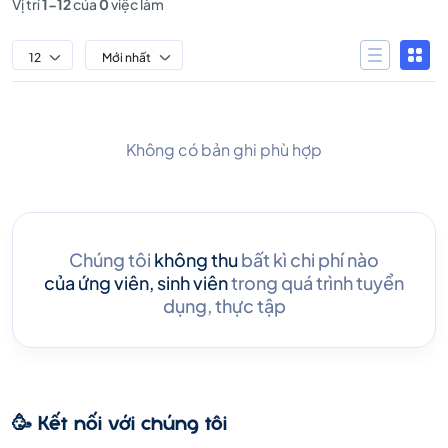
Vị trí
1-12
của
0
việc làm
12
Mới nhất
Không có bản ghi phù hợp
Chúng tôi
không thu
bất kì chi phí nào
của ứng viên, sinh viên
trong quá trình tuyển
dụng, thực tập
🥳 Kết nối với chúng tôi