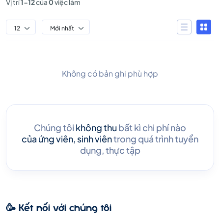
Vị trí
1-12
của
0
việc làm
12
Mới nhất
Không có bản ghi phù hợp
Chúng tôi
không thu
bất kì chi phí nào
của ứng viên, sinh viên
trong quá trình tuyển
dụng, thực tập
🥳 Kết nối với chúng tôi