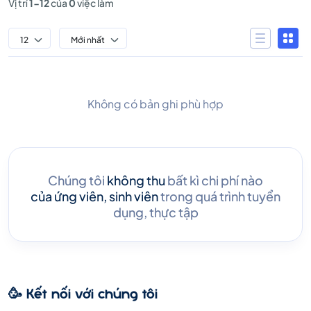
Vị trí
1-12
của
0
việc làm
12
Mới nhất
Không có bản ghi phù hợp
Chúng tôi
không thu
bất kì chi phí nào
của ứng viên, sinh viên
trong quá trình tuyển
dụng, thực tập
🥳 Kết nối với chúng tôi