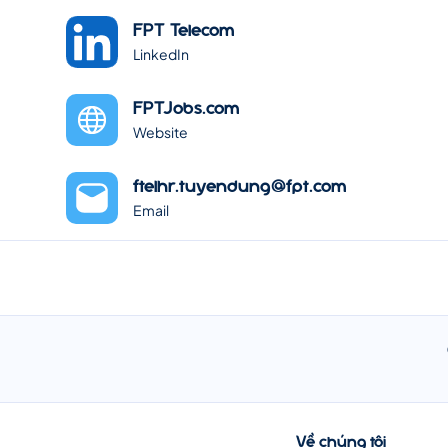
FPT Telecom
LinkedIn
FPTJobs.com
Website
ftelhr.tuyendung@fpt.com
Email
Về chúng tôi