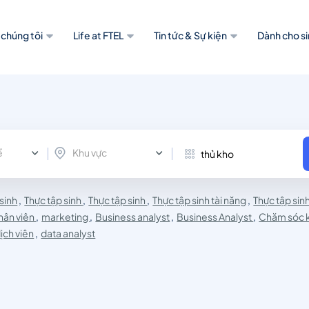
 chúng tôi
Life at FTEL
Tin tức & Sự kiện
Dành cho si
ề
Khu vực
 sinh
,
Thực tập sinh
,
Thực tập sinh
,
Thực tập sinh tài năng
,
Thực tập sin
hân viên
,
marketing
,
Business analyst
,
Business Analyst
,
Chăm sóc 
ịch viên
,
data analyst