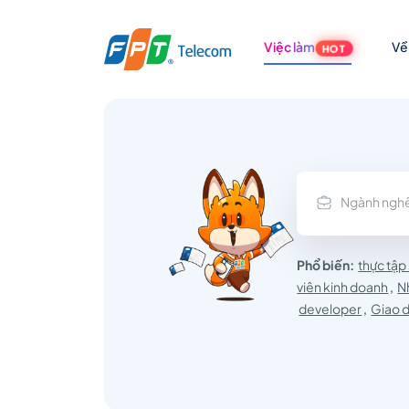
Việc làm
Về
HOT
Tổng
hợp
Ngành ngh
danh
Phổ biến:
thực tập
viên kinh doanh
,
N
sách
developer
,
Giao d
vị