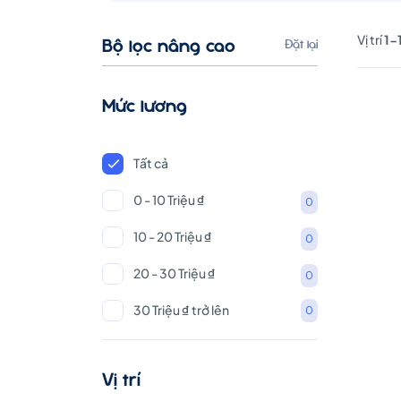
trí
Vị trí
1-
Bộ lọc nâng cao
Đặt lại
tuyển
Mức lương
dụng
Tất cả
0 - 10 Triệu ₫
0
tại
10 - 20 Triệu ₫
0
FPT
20 - 30 Triệu ₫
0
30 Triệu ₫ trở lên
0
Telecom
Vị trí