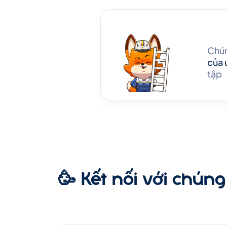
Chún
của 
tập
🥳 Kết nối với chúng 