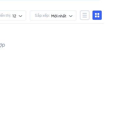
iển thị:
Sắp xếp:
12
Mới nhất
hợp