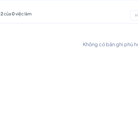
12
của
0
việc làm
H
Không có bản ghi phù 