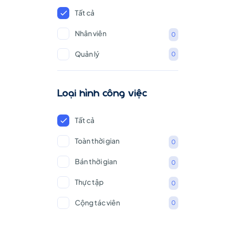
Tất cả
Nhân viên
0
Quản lý
0
Loại hình công việc
Tất cả
Toàn thời gian
0
Bán thời gian
0
Thực tập
0
Cộng tác viên
0