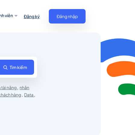
nh viên
Đăng ký
Đăng nhập
Tìm kiếm
h tài năng
,
nhân
khách hàng
,
Data
,