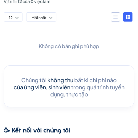
Vị trí
1-12
của
0
việc làm
12
Mới nhất
Không có bản ghi phù hợp
Chúng tôi
không thu
bất kì chi phí nào
của ứng viên, sinh viên
trong quá trình tuyển
dụng, thực tập
🥳 Kết nối với chúng tôi