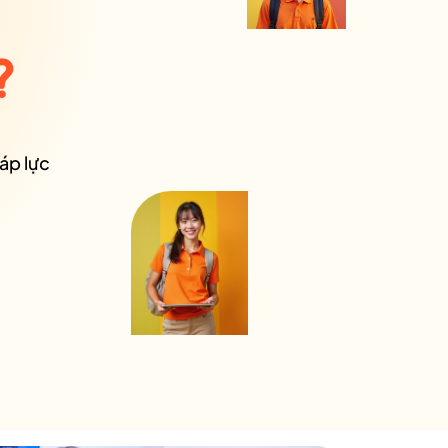
?
 áp lực