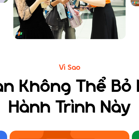
Vì Sao
ạn Không Thể Bỏ 
Hành Trình Này