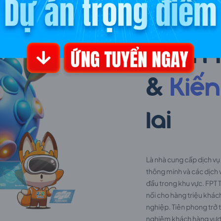
FPT Telec
Hành t
&
Kiến
lai
Là nhà cung cấp dịch vụ 
thông minh và các dịch 
đầu trong khu vực. FPT
nối cho hàng triệu khác
nghiệp. Tiên phong trở 
nghiệm khách hàng vượt t