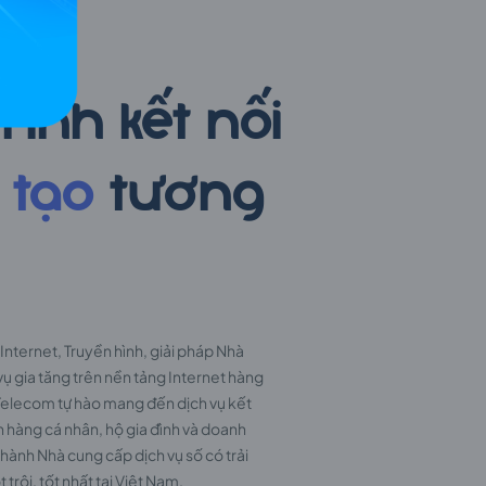
om
rình kết nối
 tạo
tương
Internet, Truyền hình, giải pháp Nhà
vụ gia tăng trên nền tảng Internet hàng
 Telecom tự hào mang đến dịch vụ kết
h hàng cá nhân, hộ gia đình và doanh
thành Nhà cung cấp dịch vụ số có trải
rội, tốt nhất tại Việt Nam.