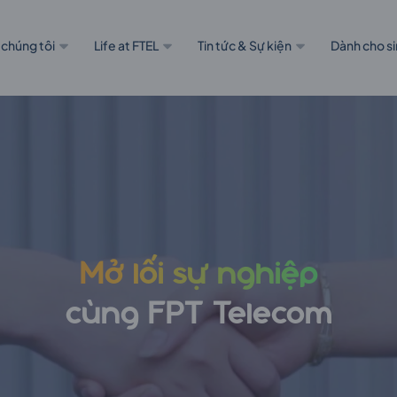
 chúng tôi
Life at FTEL
Tin tức & Sự kiện
Dành cho si
Mở lối sự nghiệp
cùng FPT Telecom