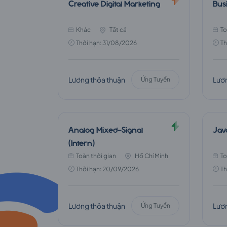
FPT
Creative Digital Marketing
Busi
Khác
Tất cả
To
Telecom
Thời hạn: 31/08/2026
Th
Lương thỏa thuận
Lươn
Ứng Tuyển
Analog Mixed-Signal
Jav
(Intern)
Toàn thời gian
Hồ Chí Minh
To
Thời hạn: 20/09/2026
Th
Lương thỏa thuận
Lươn
Ứng Tuyển