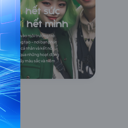
Làm
hết sức
Chơi
hết mình
Hòa mình vào môi trường trẻ
trung, sáng tạo – nơi bạn phát
huy giá trị cá nhân và kết nối
đồng đội qua những hoạt động
văn hóa đầy màu sắc và niềm
vui.