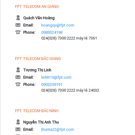
FPT TELECOM AN GIANG
Quách Văn Hoàng
Email:
hoangqv@fpt.com
Phone:
0989324198
024(028) 7300 2222 máy lẻ 7361
FPT TELECOM BẮC GIANG
Trương Thị Linh
Email:
linhtt15@fpt.com
Phone:
0903259191
024(028) 7300 2222 máy lẻ 24032
FPT TELECOM BẮC NINH
Nguyễn Thị Anh Thu
Email:
thunta22@fpt.com