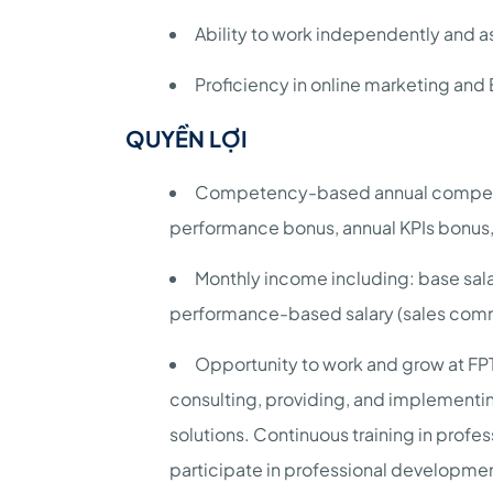
Ability to work independently and as
Proficiency in online marketing and 
QUYỀN LỢI
Competency-based annual compensa
performance bonus, annual KPIs bonus
Monthly income including: base sala
performance-based salary (sales com
Opportunity to work and grow at FPT,
consulting, providing, and implement
solutions. Continuous training in profe
participate in professional developme