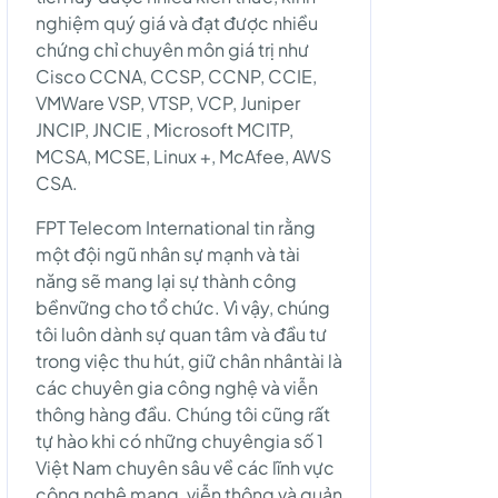
nghiệm quý giá và đạt được nhiều
chứng chỉ chuyên môn giá trị như
Cisco CCNA, CCSP, CCNP, CCIE,
VMWare VSP, VTSP, VCP, Juniper
JNCIP, JNCIE , Microsoft MCITP,
MCSA, MCSE, Linux +, McAfee, AWS
CSA.
FPT Telecom International tin rằng
một đội ngũ nhân sự mạnh và tài
năng sẽ mang lại sự thành công
bềnvững cho tổ chức. Vì vậy, chúng
tôi luôn dành sự quan tâm và đầu tư
trong việc thu hút, giữ chân nhântài là
các chuyên gia công nghệ và viễn
thông hàng đầu. Chúng tôi cũng rất
tự hào khi có những chuyêngia số 1
Việt Nam chuyên sâu về các lĩnh vực
công nghệ mạng, viễn thông và quản