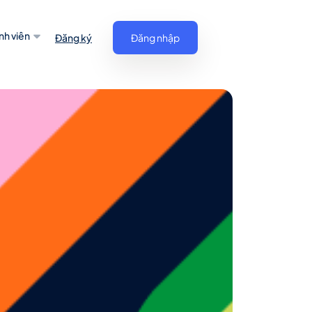
nh viên
Đăng ký
Đăng nhập