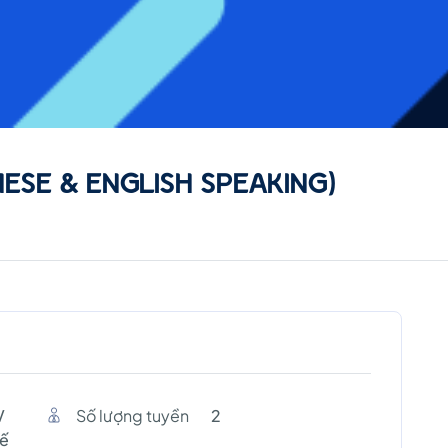
ESE & ENGLISH SPEAKING)
V
Số lượng tuyền
2
tế