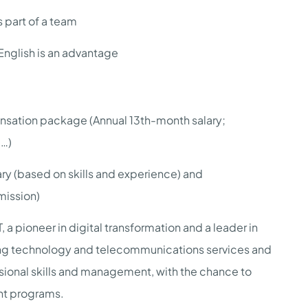
 part of a team
English is an advantage
tion package (Annual 13th-month salary;
,…)
ry (based on skills and experience) and
mission)
 a pioneer in digital transformation and a leader in
ing technology and telecommunications services and
ssional skills and management, with the chance to
nt programs.