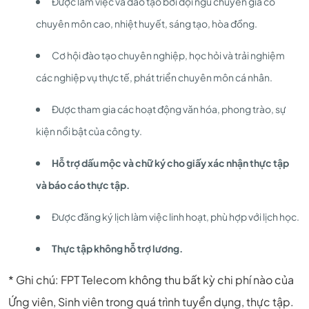
Được làm việc
và đào tạo bởi
đội ngũ
chuyên gia có
chuyên môn cao,
nhiệt huyết, sáng tạo, hòa đồng.
Cơ hội đào tạo chuyên nghiệp, học hỏi và trải nghiệm
các nghiệp vụ thực tế, phát triển chuyên môn cá nhân.
Được tham gia các hoạt động văn hóa, phong trào, sự
kiện nổi bật của công ty.
Hỗ trợ dấu mộc và chữ ký cho giấy xác nhận thực tập
và báo cáo thực tập.
Được đăng ký lịch làm việc linh hoạt, phù hợp với lịch học.
Thực tập không hỗ trợ lương.
* Ghi chú: FPT Telecom không thu bất kỳ chi phí nào của
Ứng viên, Sinh viên trong quá trình tuyển dụng, thực tập.