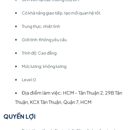
Có khả năng giao tiếp, tạo mối quan hệ tốt.
Trung thực, nhiệt tình
Giới tính: Không yêu cầu
Trình độ: Cao đẳng
Mức lương: không lương
Level:0
Địa điểm làm việc: HCM – Tân Thuận 2, 29B Tân
Thuận, KCX Tân Thuận, Quận 7, HCM
QUYỀN LỢI