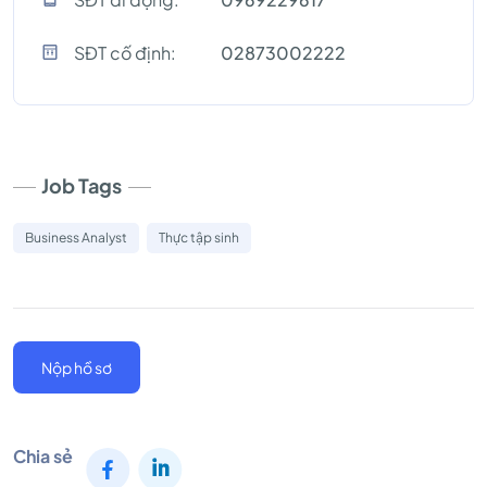
SĐT cố định:
02873002222
Job Tags
Business Analyst
Thực tập sinh
Nộp hồ sơ
Chia sẻ