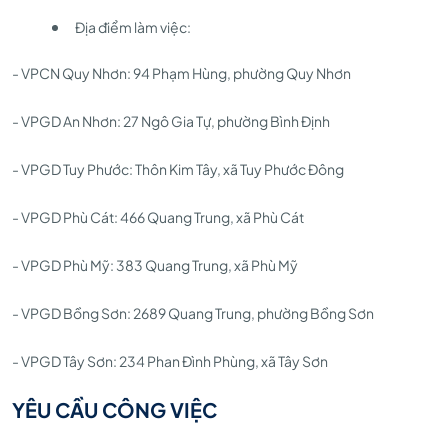
Địa điểm làm việc:
- VPCN Quy Nhơn: 94 Phạm Hùng, phường Quy Nhơn
- VPGD An Nhơn: 27 Ngô Gia Tự, phường Bình Định
- VPGD Tuy Phước: Thôn Kim Tây, xã Tuy Phước Đông
- VPGD Phù Cát: 466 Quang Trung, xã Phù Cát
- VPGD Phù Mỹ: 383 Quang Trung, xã Phù Mỹ
- VPGD Bồng Sơn: 2689 Quang Trung, phường Bồng Sơn
- VPGD Tây Sơn: 234 Phan Đình Phùng, xã Tây Sơn
YÊU CẦU CÔNG VIỆC