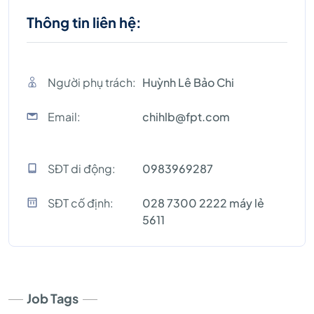
Thông tin liên hệ:
Người phụ trách:
Huỳnh Lê Bảo Chi
Email:
chihlb@fpt.com
SĐT di động:
0983969287
SĐT cố định:
028 7300 2222 máy lẻ
5611
Job Tags