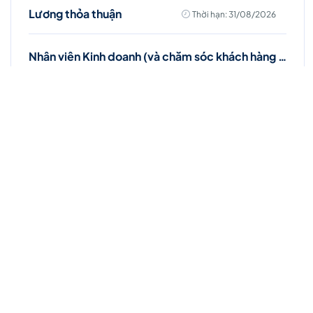
Lương thỏa thuận
Thời hạn: 31/08/2026
Nhân viên Kinh doanh (và chăm sóc khách hàng - khu vực Bắc Ninh)
Toàn thời gian
Bắc Ninh
10 - 20 triệu ₫
Thời hạn: 31/08/2026
Việc làm Hot
Nhân viên Kinh doanh dịch vụ Viễn thông (Ba
Đình, Tây Hồ- Hà Nội )
Toàn thời gian
Hà Nội
Thời hạn: 31/08/2026