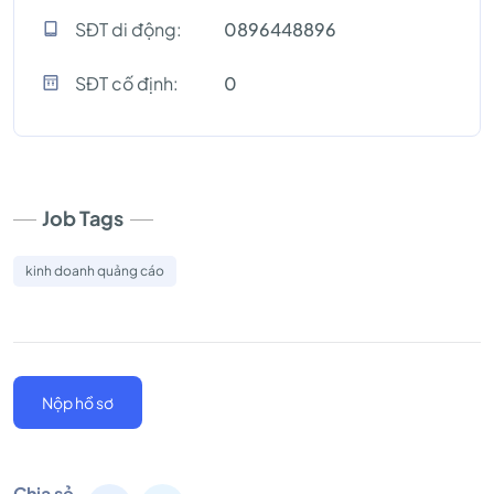
SĐT di động:
0896448896
SĐT cố định:
0
Job Tags
kinh doanh quảng cáo
Nộp hồ sơ
Chia sẻ