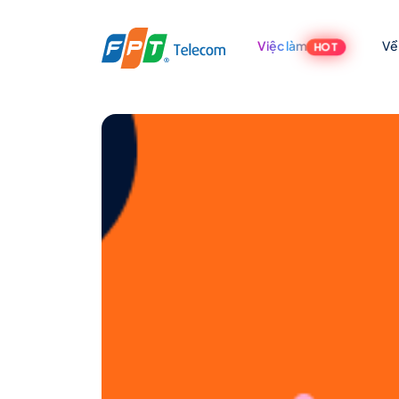
Việc làm
Về
HOT
Tuyển
Account
Manager
Bình
Dương