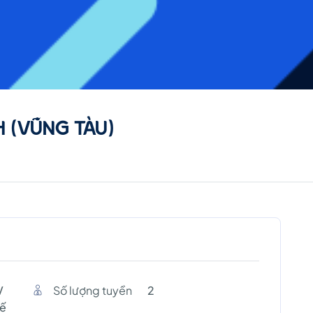
 (VŨNG TÀU)
V
Số lượng tuyền
2
tế