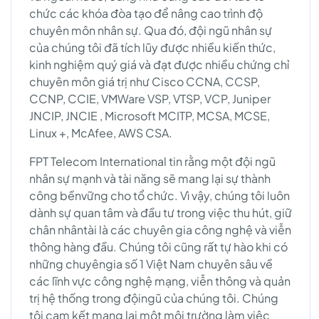
chức các khóa đòa tạo để nâng cao trình độ
chuyên môn nhân sự. Qua đó, đội ngũ nhân sự
của chúng tôi đã tích lũy được nhiều kiến thức,
kinh nghiệm quý giá và đạt được nhiều chứng chỉ
chuyên môn giá trị như Cisco CCNA, CCSP,
CCNP, CCIE, VMWare VSP, VTSP, VCP, Juniper
JNCIP, JNCIE , Microsoft MCITP, MCSA, MCSE,
Linux +, McAfee, AWS CSA.
FPT Telecom International tin rằng một đội ngũ
nhân sự mạnh và tài năng sẽ mang lại sự thành
công bềnvững cho tổ chức. Vì vậy, chúng tôi luôn
dành sự quan tâm và đầu tư trong việc thu hút, giữ
chân nhântài là các chuyên gia công nghệ và viễn
thông hàng đầu. Chúng tôi cũng rất tự hào khi có
những chuyêngia số 1 Việt Nam chuyên sâu về
các lĩnh vực công nghệ mạng, viễn thông và quản
trị hệ thống trong độingũ của chúng tôi. Chúng
tôi cam kết mang lại một môi trường làm việc