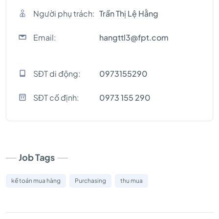
Người phụ trách:
Trần Thị Lệ Hằng
Email:
hangttl3@fpt.com
SĐT di động:
0973155290
SĐT cố định:
0973 155 290
Job Tags
kế toán mua hàng
Purchasing
thu mua