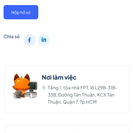
Nộp hồ sơ
Chia sẻ
Nơi làm việc
Tầng 1, tòa nhà FPT, lô L29B-31B-
33B, Đường Tân Thuận, KCX Tân
Thuận, Quận 7, Tp.HCM