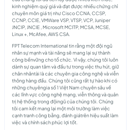
kinh nghiệm quý giá và đạt được nhiều chứng chỉ
chuyên môn giá trị như Cisco CCNA, CCSP,
CCNP, CCIE, VMWare VSP, VTSP, VCP, Juniper
JNCIP, JNCIE , Microsoft MCITP, MCSA, MCSE,
Linux +, McAfee, AWS CSA.
FPT Telecom International tin rằng một đội ngũ
nhân sự mạnh và tài năng sẽ mang lại sự thành
công bềnvững cho tổ chức. Vì vậy, chúng tôi luôn
dành sự quan tâm và đầu tư trong việc thu hút, giữ
chân nhântài là các chuyên gia công nghệ và viễn
thông hàng đầu. Chúng tôi cũng rất tự hào khi có
những chuyêngia số 1 Việt Nam chuyên sâu về
các lĩnh vực công nghệ mạng, viễn thông và quản
trị hệ thống trong độingũ của chúng tôi. Chúng
tôi cam kết mang lại một môi trường làm việc
cạnh tranh công bằng, đánh giátrên hiệu suất làm
việc và chính sách phúc lợi tốt.