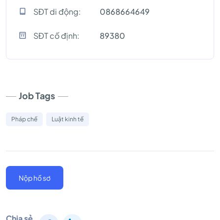
SĐT di động:
0868664649
SĐT cố định:
89380
Job Tags
Pháp chế
Luật kinh tế
Nộp hồ sơ
Chia sẻ