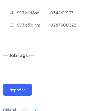
SĐT di động:
0342619133
SĐT cố định:
0287300222
Job Tags
Nộp hồ sơ
Chia sẻ