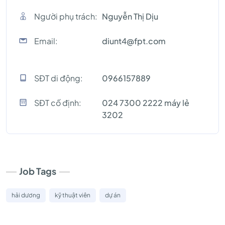
Người phụ trách:
Nguyễn Thị Dịu
Email:
diunt4@fpt.com
SĐT di động:
0966157889
SĐT cố định:
024 7300 2222 máy lẻ
3202
Job Tags
hải dương
kỹ thuật viên
dự án