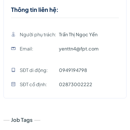
Thông tin liên hệ:
Người phụ trách:
Trần Thị Ngọc Yến
Email:
yenttn4@fpt.com
SĐT di động:
0949194798
SĐT cố định:
02873002222
Job Tags