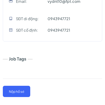
Email:
vydnt10@fpt.com
SĐT di động:
0943947721
SĐT cố định:
0943947721
Job Tags
Nộp hồ sơ