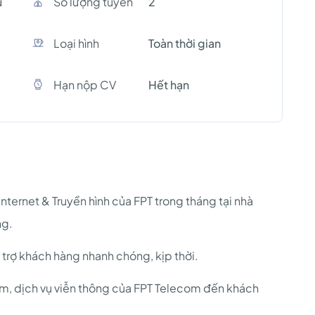
u
Số lượng tuyền
2
Loại hình
Toàn thời gian
Hạn nộp CV
Hết hạn
nternet & Truyền hình của FPT trong tháng tại nhà
ng.
hỗ trợ khách hàng nhanh chóng, kịp thời.
hẩm, dịch vụ viễn thông của FPT Telecom đến khách