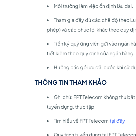
Môi trường làm việc ổn định lâu dài.
Tham gia đầy đủ các chế độ theo Lu
phép) và các phúc lợi khác theo quy đị
Tiền ký quỹ ứng viên gửi vào ngân hà
tiết kiệm theo quy định của ngân hàng.
Hưởng các gói ưu đãi cước khi sử d
THÔNG TIN THAM KHẢO
Ghi chú: FPT Telecom không thu bất k
tuyển dụng, thực tập.
Tìm hiểu về FPT Telecom
tại đây
Quy trình tuyển dụng tại FPT Telec