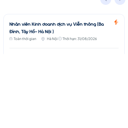
Nhân viên Kinh doanh dịch vụ Viễn thông (Ba
Đình, Tây Hồ- Hà Nội )
Toàn thời gian
Hà Nội
Thời hạn: 31/08/2026
8 - 25 triệu ₫
Ứng Tuyển
Xem thêm
Chúng tôi
không thu
bất kì chi phí nào