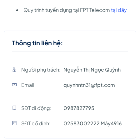
Quy trình tuyển dụng tại FPT Telecom
tại đây
Thông tin liên hệ:
Người phụ trách:
Nguyễn Thị Ngọc Quỳnh
Email:
quynhntn31@fpt.com
SĐT di động:
0987827795
SĐT cố định:
02583002222 Máy4916