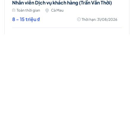
Nhân viên Dịch vụ khách hàng (Trần Văn Thời)
Toàn thời gian
Cà Mau
8 - 15 triệu ₫
Thời hạn: 31/08/2026
Nhân viên Dịch vụ khách hàng (Đồng Tháp)
Toàn thời gian
Đồng Tháp
10 - 15 triệu ₫
Thời hạn: 31/08/2026
Nhân viên Dịch vụ khách hàng
Toàn thời gian
Hà Nam
10 - 15 triệu ₫
Thời hạn: 31/08/2026
Việc làm Hot