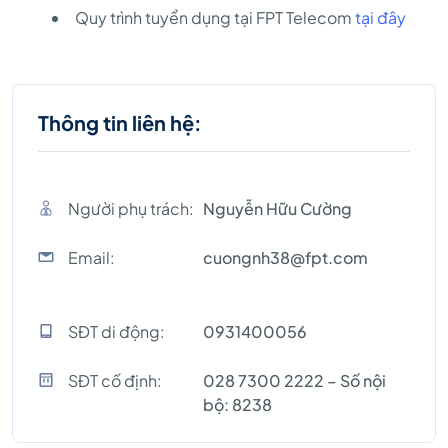
Quy trình tuyển dụng tại FPT Telecom
tại đây
Thông tin liên hệ:
Người phụ trách:
Nguyễn Hữu Cường
Email:
cuongnh38@fpt.com
SĐT di động:
0931400056
SĐT cố định:
028 7300 2222 – Số nội
bộ: 8238