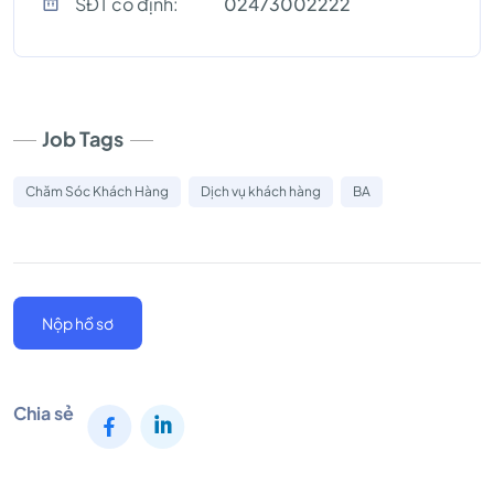
SĐT cố định:
02473002222
Job Tags
Chăm Sóc Khách Hàng
Dịch vụ khách hàng
BA
Nộp hồ sơ
Chia sẻ