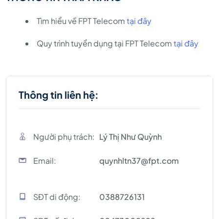
Tìm hiểu về FPT Telecom
tại đây
Quy trình tuyển dụng tại FPT Telecom
tại đây
Thông tin liên hệ:
Người phụ trách:
Lý Thị Như Quỳnh
Email:
quynhltn37@fpt.com
SĐT di động:
0388726131