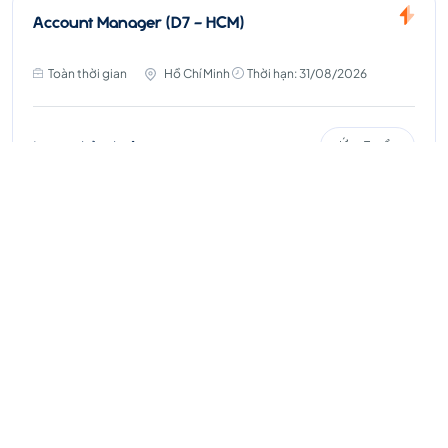
Account Manager (D7 - HCM)
Toàn thời gian
Hồ Chí Minh
Thời hạn: 31/08/2026
Lương thỏa thuận
Ứng Tuyển
Xem thêm
Chúng tôi
không thu
bất kì chi phí nào
của ứng viên, sinh viên
trong quá trình tuyển
dụng, thực tập