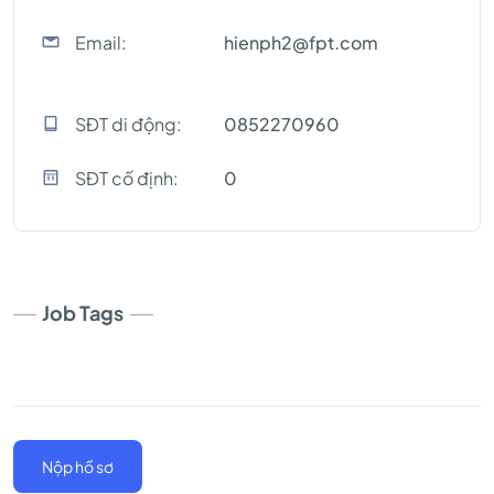
Email:
hienph2@fpt.com
SĐT di động:
0852270960
SĐT cố định:
0
Job Tags
Nộp hồ sơ