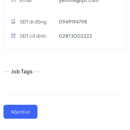
Email:
yenttn4@fpt.com
SĐT di động:
0949194798
SĐT cố định:
02873002222
Job Tags
Nộp hồ sơ