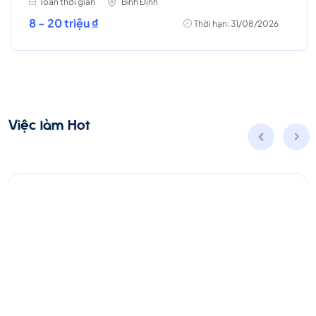
Toàn thời gian
Bình Định
8 - 20 triệu ₫
Thời hạn: 31/08/2026
Việc làm Hot
Business Intelligence (BI)
Toàn thời gian
Hà Nội
Thời hạn: 07/09/2026
Lương thỏa thuận
Ứng Tuyển