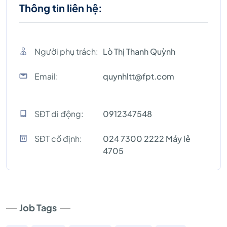
Thông tin liên hệ:
Người phụ trách:
Lò Thị Thanh Quỳnh
Email:
quynhltt@fpt.com
SĐT di động:
0912347548
SĐT cố định:
024 7300 2222 Máy lẻ
4705
Job Tags