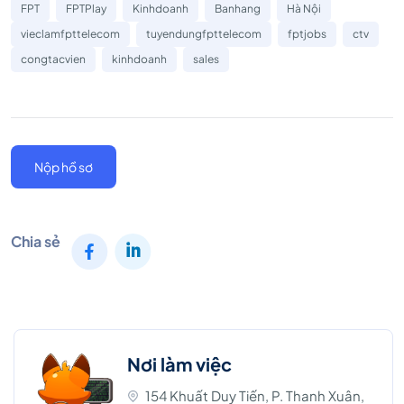
FPT
FPTPlay
Kinhdoanh
Banhang
Hà Nội
vieclamfpttelecom
tuyendungfpttelecom
fptjobs
ctv
congtacvien
kinhdoanh
sales
Nộp hồ sơ
Chia sẻ
Nơi làm việc
154 Khuất Duy Tiến, P. Thanh Xuân,