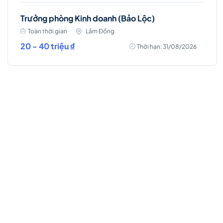
Trưởng phòng Kinh doanh (Bảo Lộc)
Toàn thời gian
Lâm Đồng
20 - 40 triệu ₫
Thời hạn: 31/08/2026
Việc làm Hot
Business Intelligence (BI)
Toàn thời gian
Hà Nội
Thời hạn: 07/09/2026