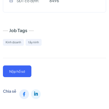
SĐT cố định:
8496
Job Tags
Kinh doanh
tây ninh
Nộp hồ sơ
Chia sẻ