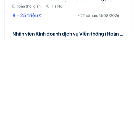
Toàn thời gian
Hà Nội
8 - 25 triệu ₫
Thời hạn: 31/08/2026
Nhân viên Kinh doanh dịch vụ Viễn thông (Hoàn Kiếm)
Toàn thời gian
Hà Nội
8 - 25 triệu ₫
Thời hạn: 31/08/2026
Nhân viên Kinh doanh (Lâm Đồng)
Toàn thời gian
Lâm Đồng
10 - 20 triệu ₫
Thời hạn: 31/08/2026
Nhân viên Kinh doanh dịch vụ Viễn thông (QUẢNG BÌNH)
Khác
Quảng Bình
8 - 15 triệu ₫
Thời hạn: 21/08/2026