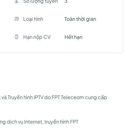
Số lượng tuyền
3
Loại hình
Toàn thời gian
Hạn nộp CV
Hết hạn
et và Truyền hình IPTV do FPT Teleceom cung cấp
 dịch vụ Internet, truyền hình FPT