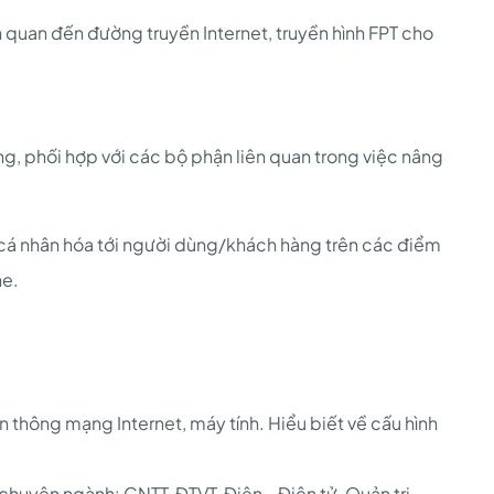
iên quan đến đường truyền Internet, truyền hình FPT cho
ng, phối hợp với các bộ phận liên quan trong việc nâng
 cá nhân hóa tới người dùng/khách hàng trên các điểm
ne.
 thông mạng Internet, máy tính. Hiểu biết về cấu hình
 chuyên ngành: CNTT, ĐTVT, Điện - Điện tử, Quản trị