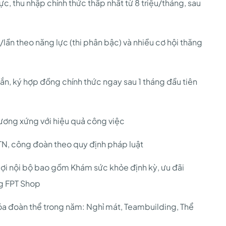
ực, thu nhập chính thức thấp nhất từ 8 triệu/tháng, sau
lần theo năng lực (thi phân bậc) và nhiều cơ hội thăng
gắn, ký hợp đồng chính thức ngay sau 1 tháng đầu tiên
ương xứng với hiệu quả công việc
, công đoàn theo quy định pháp luật
ợi nội bộ bao gồm Khám sức khỏe định kỳ, ưu đãi
g FPT Shop
a đoàn thể trong năm: Nghỉ mát, Teambuilding, Thể