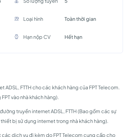
8
Số lượng tuyền
5
Loại hình
Toàn thời gian
Hạn nộp CV
Hết hạn
ernet ADSL, FTTH cho các khách hàng của FPT Telecom.
 FPT vào nhà khách hàng).
ố đường truyền internet ADSL, FTTH (Bao gồm các sự
thiết bị sử dụng internet trong nhà khách hàng).
ặt các dịch vụ đi kèm do FPT Telecom cung cấp cho