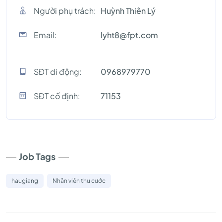
Người phụ trách:
Huỳnh Thiên Lý
Email:
lyht8@fpt.com
SĐT di động:
0968979770
SĐT cố định:
71153
Job Tags
haugiang
Nhân viên thu cước