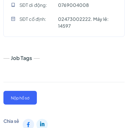
SĐT di động:
0769004008
SĐT cố định:
02473002222. Máy lẻ:
14597
Job Tags
Nộp hồ sơ
Chia sẻ