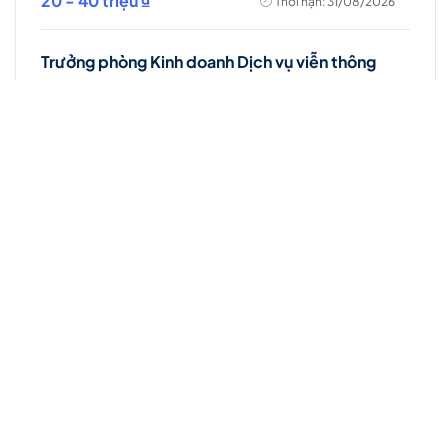
20 - 40 triệu ₫
Thời hạn: 31/08/2026
Trưởng phòng Kinh doanh Dịch vụ viễn thông
Khác
Tiền Giang
18 - 30 triệu ₫
Thời hạn: 31/08/2026
Việc làm Hot
Account Manager (D7 - HCM)
Toàn thời gian
Hồ Chí Minh
Thời hạn: 31/08/2026