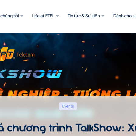
 chúng tôi
Life at FTEL
Tin tức & Sự kiện
Dành cho si
Events
á chương trình TalkShow: 