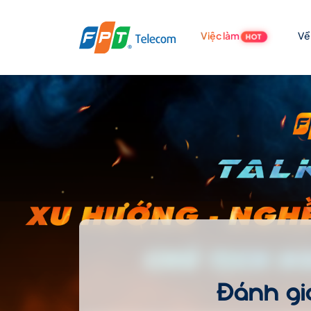
Việc làm
Về
HOT
Đánh gi