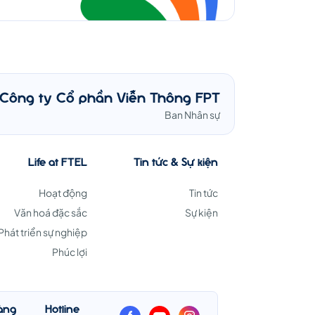
Công ty Cổ phần Viễn Thông FPT
Ban Nhân sự
Life at FTEL
Tin tức & Sự kiện
Hoạt động
Tin tức
Văn hoá đặc sắc
Sự kiện
Phát triển sự nghiệp
Phúc lợi
àng
Hotline