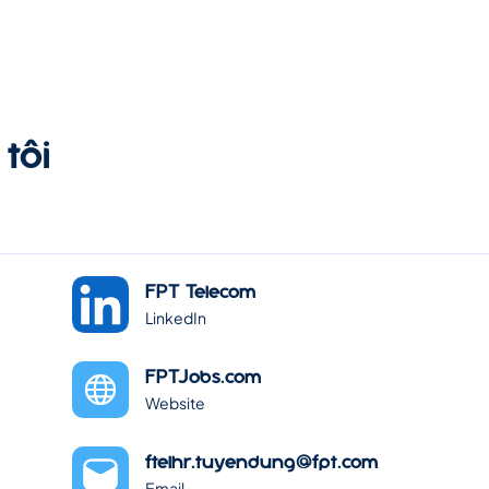
tôi
FPT Telecom
LinkedIn
FPTJobs.com
Website
ftelhr.tuyendung@fpt.com
Email