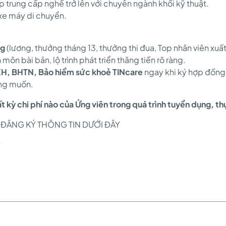
p trung cấp nghề trở lên với chuyên ngành khối kỹ thuật.
xe máy di chuyển.
ng
(lương, thưởng tháng 13, thưởng thi đua, Top nhân viên xuất 
ôn bài bản, lộ trình phát triển thăng tiến rõ ràng.
H, BHTN, Bảo hiểm sức khoẻ TINcare
ngay khi ký hợp đồng 
ong muốn.
t kỳ chi phí nào của Ứng viên trong quá trình tuyển dụng, th
ĐĂNG KÝ THÔNG TIN DƯỚI ĐÂY
ý