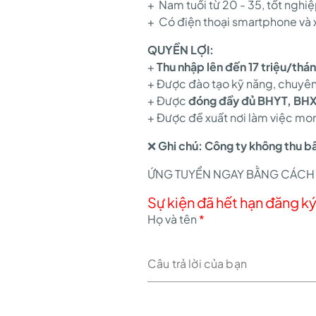
+ Nam tuổi từ 20 - 35, tốt nghiệ
+ Có điện thoại smartphone và 
QUYỀN LỢI:
+
Thu nhập lên đến 17 triệu/thá
+ Được đào tạo kỹ năng, chuyên m
+ Được
đóng đầy đủ BHYT, BHX
+ Được đề xuất nơi làm việc m
❌
Ghi chú: Công ty không thu bấ
ỨNG TUYỂN NGAY BẰNG CÁCH 
Sự kiện đã hết hạn đăng k
Họ và tên
*