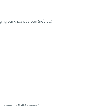
g ngoại khóa của bạn (nếu có)
(Họ tên - số điện thoại)