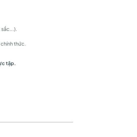
sắc...).
chính thức.
ực tập.