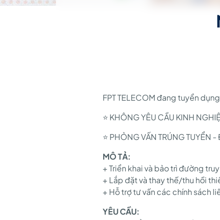
FPT TELECOM đang tuyển dụng Kỹ 
⭐️ KHÔNG YÊU CẦU KINH NGHI
⭐️ PHỎNG VẤN TRÚNG TUYỂN - 
MÔ TẢ:
+ Triển khai và bảo trì đường tr
+ Lắp đặt và thay thế/thu hồi thi
+ Hỗ trợ tư vấn các chính sách l
YÊU CẦU: