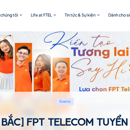
 chúng tôi
Life at FTEL
Tin tức & Sự kiện
Dành cho si
Events
N BẮC] FPT TELECOM TUYỂN