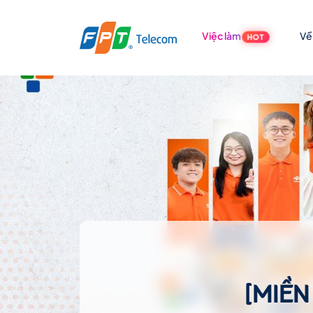
Việc làm
Về
HOT
[MIỀ