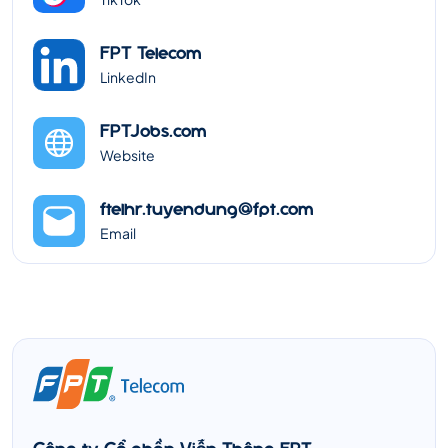
FPT Telecom
LinkedIn
FPTJobs.com
Website
ftelhr.tuyendung@fpt.com
Email
Công ty Cổ phần Viễn Thông FPT