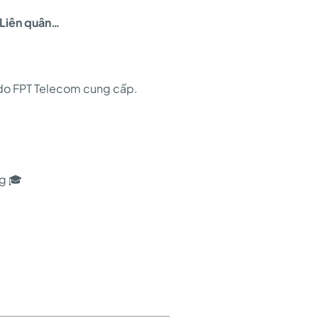
 Liên quân…
.. do FPT Telecom cung cấp.
g 🎓