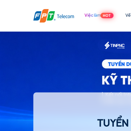
Việc làm
Về
HOT
TUYỂN