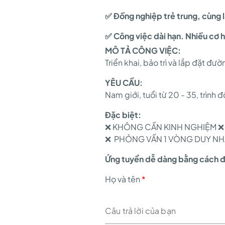
✅ Đồng nghiệp trẻ trung, cùng 
✅ Công việc dài hạn. Nhiều cơ h
MÔ TẢ CÔNG VIỆC:
Triển khai, bảo trì và lắp đặt đư
YÊU CẦU:
Nam giới, tuổi từ 20 - 35, trình
Đặc biệt:
❌ KHÔNG CẦN KINH NGHIỆM ❌ KH
❌ PHỎNG VẤN 1 VÒNG DUY NH
Ứng tuyển dễ dàng bằng cách đi
Họ và tên
*