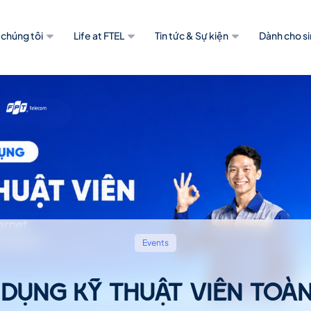
 chúng tôi
Life at FTEL
Tin tức & Sự kiện
Dành cho si
Events
 DỤNG KỸ THUẬT VIÊN TOÀ