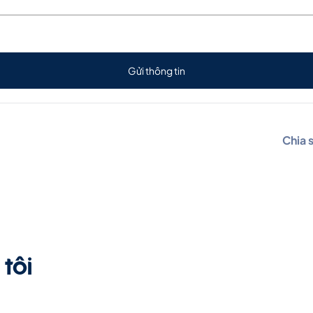
Gửi thông tin
Chia 
tôi