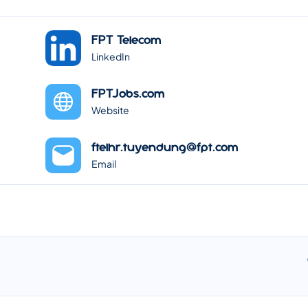
FPT Telecom
LinkedIn
FPTJobs.com
Website
ftelhr.tuyendung@fpt.com
Email