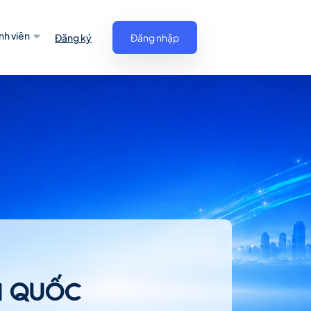
nh viên
Đăng ký
Đăng nhập
N QUỐC