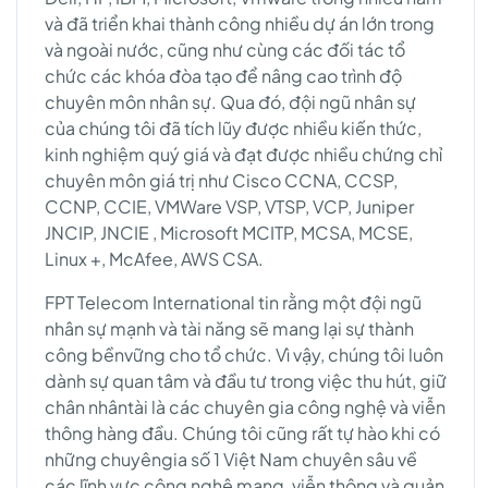
và đã triển khai thành công nhiều dự án lớn trong
và ngoài nước, cũng như cùng các đối tác tổ
chức các khóa đòa tạo để nâng cao trình độ
chuyên môn nhân sự. Qua đó, đội ngũ nhân sự
của chúng tôi đã tích lũy được nhiều kiến thức,
kinh nghiệm quý giá và đạt được nhiều chứng chỉ
chuyên môn giá trị như Cisco CCNA, CCSP,
CCNP, CCIE, VMWare VSP, VTSP, VCP, Juniper
JNCIP, JNCIE , Microsoft MCITP, MCSA, MCSE,
Linux +, McAfee, AWS CSA.
FPT Telecom International tin rằng một đội ngũ
nhân sự mạnh và tài năng sẽ mang lại sự thành
công bềnvững cho tổ chức. Vì vậy, chúng tôi luôn
dành sự quan tâm và đầu tư trong việc thu hút, giữ
chân nhântài là các chuyên gia công nghệ và viễn
thông hàng đầu. Chúng tôi cũng rất tự hào khi có
những chuyêngia số 1 Việt Nam chuyên sâu về
các lĩnh vực công nghệ mạng, viễn thông và quản