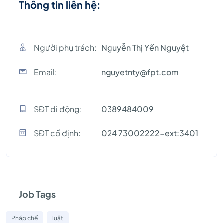
Thông tin liên hệ:
Người phụ trách:
Nguyễn Thị Yến Nguyệt
Email:
nguyetnty@fpt.com
SĐT di động:
0389484009
SĐT cố định:
024 73002222-ext:3401
Job Tags
Pháp chế
luật