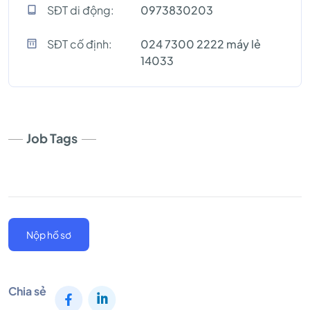
SĐT di động:
0973830203
SĐT cố định:
024 7300 2222 máy lẻ
14033
Job Tags
Nộp hồ sơ
Chia sẻ