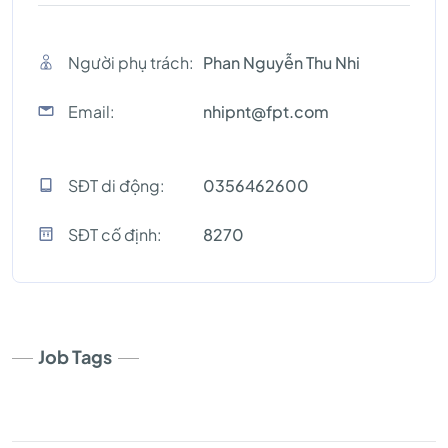
Người phụ trách:
Phan Nguyễn Thu Nhi
Email:
nhipnt@fpt.com
SĐT di động:
0356462600
SĐT cố định:
8270
Job Tags