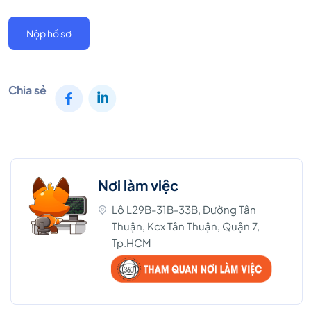
Nộp hồ sơ
Chia sẻ
Nơi làm việc
Lô L29B-31B-33B, Đường Tân
Thuận, Kcx Tân Thuận, Quận 7,
Tp.HCM