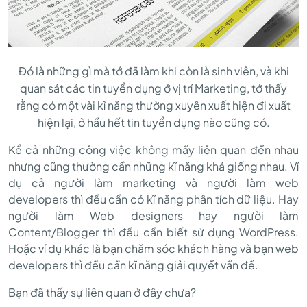
Phỏng
Vấn
Đó là những gì mà tớ đã làm khi còn là sinh viên, và khi
quan sát các tin tuyển dụng ở vị trí Marketing, tớ thấy
Nhiều
rằng có một vài kĩ năng thường xuyên xuất hiện đi xuất
hiện lại, ở hầu hết tin tuyển dụng nào cũng có.
Hơn
Kể cả những công việc không mấy liên quan đến nhau
nhưng cũng thường cần những kĩ năng khá giống nhau. Ví
dụ cả người làm marketing và người làm web
developers thì đều cần có kĩ năng phân tích dữ liệu. Hay
người làm Web designers hay người làm
Content/Blogger thì đều cần biết sử dụng WordPress.
Hoặc ví dụ khác là bạn chăm sóc khách hàng và bạn web
developers thì đều cần kĩ năng giải quyết vấn đề.
Bạn đã thấy sự liên quan ở đây chưa?