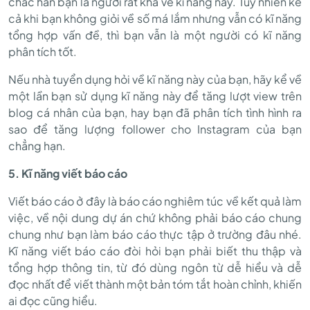
chắc hẳn bạn là người rất khá về kĩ năng này. Tuy nhiên kể
cả khi bạn không giỏi về số má lắm nhưng vẫn có kĩ năng
tổng hợp vấn đề, thì bạn vẫn là một người có kĩ năng
phân tích tốt.
Nếu nhà tuyển dụng hỏi về kĩ năng này của bạn, hãy kể về
một lần bạn sử dụng kĩ năng này để tăng lượt view trên
blog cá nhân của bạn, hay bạn đã phân tích tình hình ra
sao để tăng lượng follower cho Instagram của bạn
chẳng hạn.
5. Kĩ năng viết báo cáo
Viết báo cáo ở đây là báo cáo nghiêm túc về kết quả làm
việc, về nội dung dự án chứ không phải báo cáo chung
chung như bạn làm báo cáo thực tập ở trường đâu nhé.
Kĩ năng viết báo cáo đòi hỏi bạn phải biết thu thập và
tổng hợp thông tin, từ đó dùng ngôn từ dễ hiểu và dễ
đọc nhất để viết thành một bản tóm tắt hoàn chỉnh, khiến
ai đọc cũng hiểu.