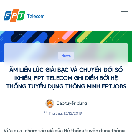
ẴM
LIỀN
News
ẴM LIỀN LÚC GIẢI BẠC VÀ CHUYỂN ĐỔI SỐ
LÚC
IKHIẾN, FPT TELECOM GHI ĐIỂM BỞI HỆ
THỐNG TUYỂN DỤNG THÔNG MINH FPTJOBS
GIẢI
Cáo tuyển dụng
Thứ Sáu, 13/12/2019
BẠC
Vừa qua, nhóm tác giả của Hệ thống tuyển dụng thông