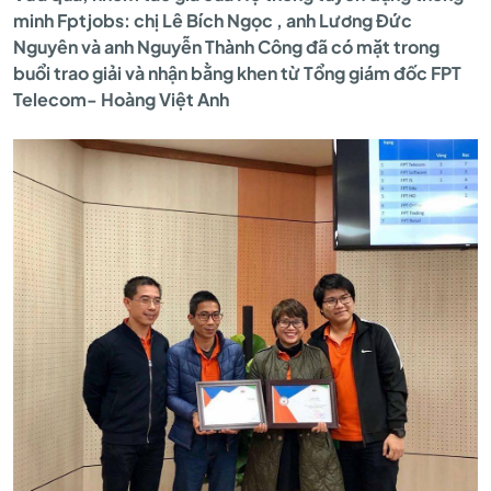
minh Fptjobs: chị Lê Bích Ngọc , anh Lương Đức
VÀ
Nguyên và anh Nguyễn Thành Công đã có mặt trong
buổi trao giải và nhận bằng khen từ Tổng giám đốc FPT
Telecom- Hoàng Việt Anh
CHUYỂN
ĐỔI
SỐ
IKHIẾN,
FPT