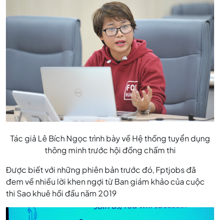
TUYỂN
DỤNG
THÔNG
MINH
FPTJOBS
Tác giả Lê Bích Ngọc trình bày về Hệ thống tuyển dụng
thông minh trước hội đồng chấm thi
Được biết với những phiên bản trước đó, Fptjobs đã
đem về nhiều lời khen ngợi từ Ban giám khảo của cuộc
thi Sao khuê hồi đầu năm 2019