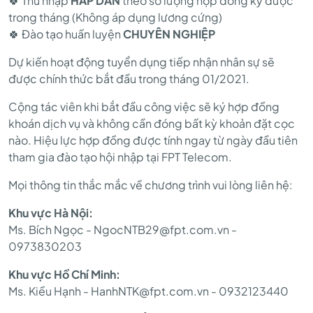
🍀 Thu nhập
HẤP DẪN
theo số lượng hợp đồng ký được
trong tháng (Không áp dụng lương cứng)
🍀 Đào tạo huấn luyện
CHUYÊN NGHIỆP
Dự kiến hoạt động tuyển dụng tiếp nhận nhân sự sẽ
được chính thức bắt đầu trong tháng 01/2021.
Cộng tác viên khi bắt đầu công việc sẽ ký hợp đồng
khoán dịch vụ và không cần đóng bất kỳ khoản đặt cọc
nào. Hiệu lực hợp đồng được tính ngay từ ngày đầu tiên
tham gia đào tạo hội nhập tại FPT Telecom.
Mọi thông tin thắc mắc về chương trình vui lòng liên hệ:
Khu vực Hà Nội:
Ms. Bích Ngọc - NgocNTB29@fpt.com.vn -
0973830203
Khu vực Hồ Chí Minh:
Ms. Kiều Hạnh - HanhNTK@fpt.com.vn - 0932123440