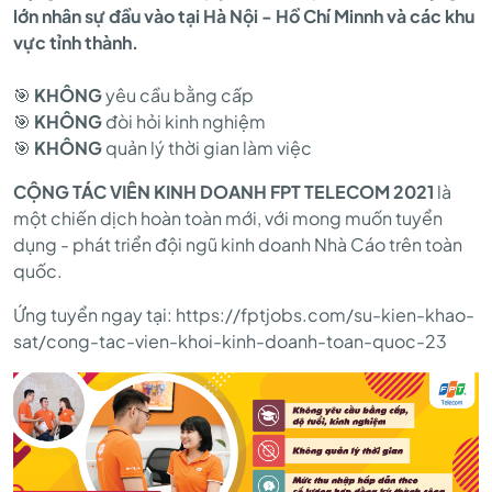
lớn nhân sự đầu vào tại Hà Nội - Hồ Chí Minnh và các khu
KHỐI
vực tỉnh thành.
🎯
KHÔNG
yêu cầu bằng cấp
KINH
🎯
KHÔNG
đòi hỏi kinh nghiệm
🎯
KHÔNG
quản lý thời gian làm việc
DOANH
CỘNG TÁC VIÊN KINH DOANH FPT TELECOM 2021
là
một chiến dịch hoàn toàn mới, với mong muốn tuyển
dụng - phát triển đội ngũ kinh doanh Nhà Cáo trên toàn
TRÊN
quốc.
Ứng tuyển ngay tại: https://fptjobs.com/su-kien-khao-
TOÀN
sat/cong-tac-vien-khoi-kinh-doanh-toan-quoc-23
QUỐC