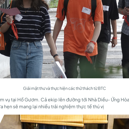
Giải mật thư và thực hiện các thử thách từ BTC
iệm vụ tại Hồ Gươm. Cả ekip lên đường tới Nhà Diều- Ứng Hòa
a hẹn sẽ mang lại nhiều trải nghiệm thực tế thú vị