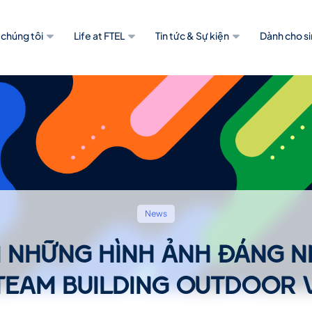
 chúng tôi
Life at FTEL
Tin tức & Sự kiện
Dành cho si
News
I NHỮNG HÌNH ẢNH ĐÁNG 
TEAM BUILDING OUTDOOR 