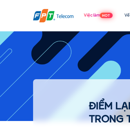
Việc làm
Về
HOT
ĐIỂM
LẠI
NHỮNG
HÌNH
ĐIỂM LẠ
TRONG 
ẢNH