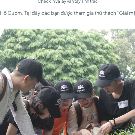
Check in và lấy vân tay sinh trắc
ộ Hồ Gươm. Tại đây các bạn được tham gia thử thách “Giải m
n