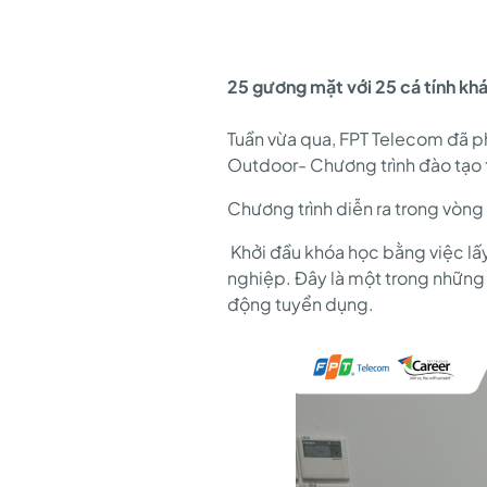
ĐÁNG
25 gương mặt với 25 cá tính kh
NHỚ
Tuần vừa qua, FPT Telecom đã ph
Outdoor- Chương trình đào tạo t
NHẤT
Chương trình diễn ra trong vòng
Khởi đầu khóa học bằng việc lấy 
TRONG
nghiệp. Đây là một trong những
động tuyển dụng.
TEAM
BUILDING