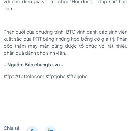
với các diễn giả với trò chơi “Hỏi đúng - đáp sai” hấp
dẫn.
Phần cuối của chương trình, BTC vinh danh các sinh viên
xuất sắc của PTIT bằng những học bổng có giá trị. Phần
bốc thăm may mắn cũng được tổ chức với rất nhiều
phần quà dành cho sinh viên.
- Nguồn: Báo chungta.vn -
#fpt #fpttelecom #fptjobs #fteljobs
Chia sẻ