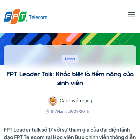
FPT
Leader
News
FPT Leader Talk: Khác biệt là tiềm năng của
Talk:
sinh viên
Cáo tuyển dụng
Khác
Thứ Năm, 29/09/2016
biệt
FPT Leader talk số 17 với sự tham gia của đại diện lãnh
đạo FPT Telecom tại Học viên Bưu chính viễn thông diễn