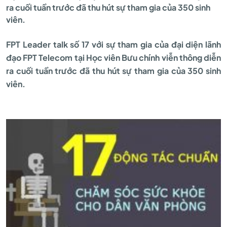
ra cuối tuần trước đã thu hút sự tham gia của 350 sinh
là
viên.
FPT Leader talk số 17 với sự tham gia của đại diện lãnh
tiềm
đạo FPT Telecom tại Học viên Bưu chính viễn thông diễn
ra cuối tuần trước đã thu hút sự tham gia của 350 sinh
năng
viên.
của
sinh
viên